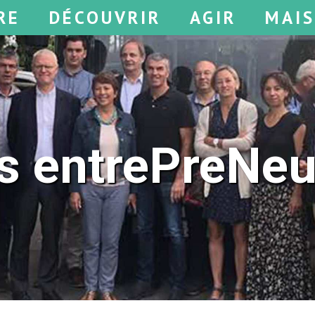
RE
DÉCOUVRIR
AGIR
MAI
s entrePreNe