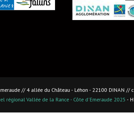
'Emeraude // 4 allée du Château - Léhon - 22100 DINAN //
rel régional Vallée de la Rance - Côte d'Emeraude 2025
- H